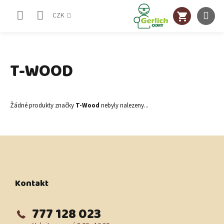
Přejít
NÁKUPNÍ
na
CZK
obsah
KOŠÍK
T-WOOD
Žádné produkty značky
T-Wood
nebyly nalezeny...
Z
á
p
a
t
Kontakt
í
777 128 023