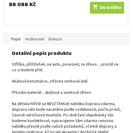
88 088 Kč
Do košíku
Popis
Hodnocení
Diskuze
Detailní popis produktu
Stříška, přištřešek, na auto, posezení, na dřevo.... prostě na
co si budete přát.
Akátová konstrukce, střecha smrkové latě.
Přírodní materiál - akátové a smrkové dřevo.
Na dětská hřiště se NEVZTAHUJE nabídka Doprava zdarma,
doprava vám bude naceněna podle vzdálenosti, počtu prvků,
časové náročnosti montáže. Po obdržení objednávky Vás
budeme kontaktovat, vypracujeme Vám zdarma cenovou
nabídku přesně podle vašich požadavků, včetně dopravy a
termínu realizace. Až po její akceptaci dochází k plnění