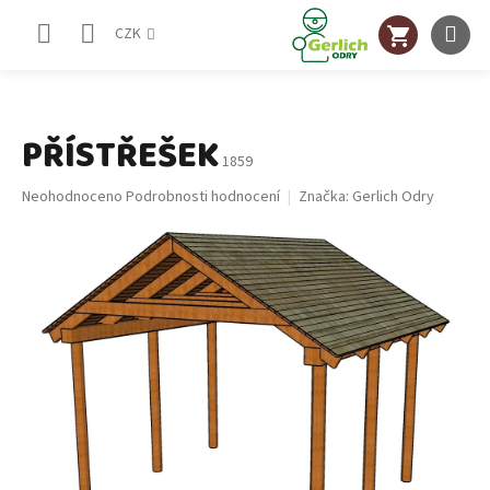
Přejít
NÁKUPNÍ
na
CZK
obsah
KOŠÍK
PŘÍSTŘEŠEK
1859
Průměrné
Neohodnoceno
Podrobnosti hodnocení
Značka:
Gerlich Odry
hodnocení
produktu
je
0,0
z
5
hvězdiček.