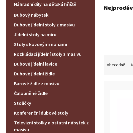
í
Náhradní díly na dětská hřiště
p
Nejprodáv
a
Dubový nábytek
n
Dubové jídelní stoly z masivu
e
l
Jídelní stoly na míru
Stoly s kovovými nohami
Rozkládací jídelní stoly z masivu
Ř
a
Dubové jídelní lavice
Abecedně
N
z
Dubové jídelní židle
e
V
n
Barové židle z masivu
ý
í
Čalouněné židle
p
p
i
r
Stoličky
s
o
Konferenční dubové stoly
p
d
r
u
Televizní stolky a ostatní nábytek z
o
k
masivu