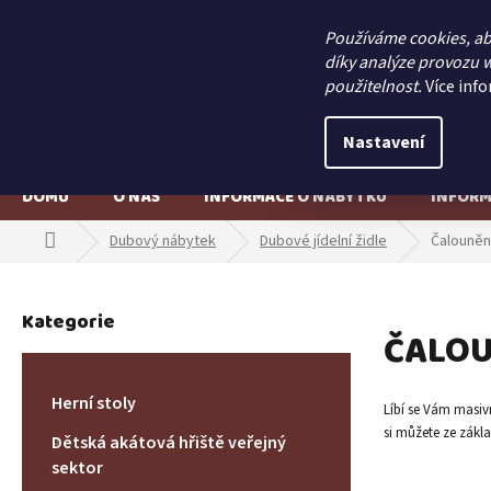
Přejít
na
Používáme cookies, a
obsah
díky analýze provozu w
použitelnost.
Více inf
Nastavení
DOMŮ
O NÁS
INFORMACE O NÁBYTKU
INFORM
Domů
Dubový nábytek
Dubové jídelní židle
Čalouněn
P
Kategorie
o
Přeskočit
ČALOU
kategorie
s
t
r
Herní stoly
Líbí se Vám masiv
a
si můžete ze zákla
n
Dětská akátová hřiště veřejný
n
sektor