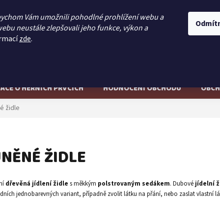
777 128 023
bychom Vám umožnili pohodlné prohlížení webu a
Odmít
ebu neustále zlepšovali jeho funkce, výkon a
ormací
zde
.
Hledat
ACE O HERNÍCH PRVCÍCH
HODNOCENÍ OBCHODU
OBCH
é židle
NĚNÉ ŽIDLE
ní
dřevěná jídlení židle
s měkkým
polstrovaným sedákem
. Dubové
jídelní 
dních jednobarevných variant, případně zvolit látku na přání, nebo zaslat vlastní l