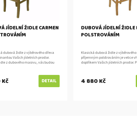
Á JÍDELNÍ ŽIDLE CARMEN
DUBOVÁ JÍDELNÍ ŽIDLE 
STROVÁNÍM
POLSTROVÁNÍM
ná dubová židle z výběrového dřeva
Klasická dubová židle z výběrového
antou Vašich jídelních prostor.
příjemným polstrováním je velice
idle z dubového masivu, vás budou
doplňkem Vašich jídelních prostor. 
každém pohledu příjemné polstrování...
z dubového masivu, vás budou těšit p
 Kč
4 880 Kč
DETAIL
O
v
l