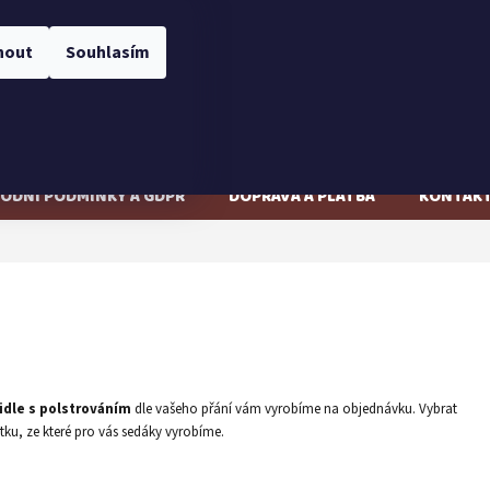
CZK
Přihlášení
nout
Souhlasím
NÁKUPNÍ
Prázdný košík
KOŠÍK
ODNÍ PODMÍNKY A GDPR
DOPRAVA A PLATBA
KONTAK
židle s polstrováním
dle vašeho přání vám vyrobíme na objednávku. Vybrat
átku, ze které pro vás sedáky vyrobíme.