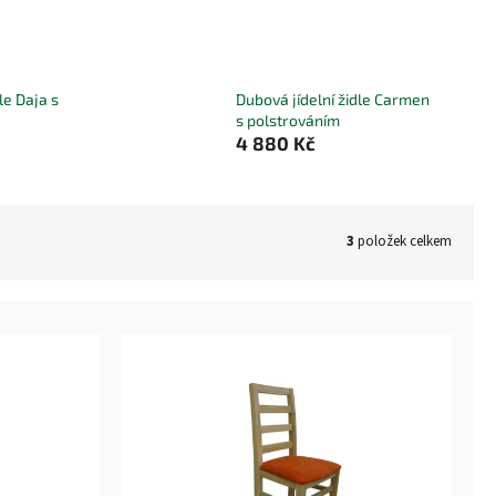
le Daja s
Dubová jídelní židle Carmen
s polstrováním
4 880 Kč
3
položek celkem