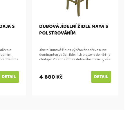
DAJA S
DUBOVÁ JÍDELNÍ ŽIDLE MAYA S
POLSTROVÁNÍM
 dřeva a
Jídelní dubová židle z výběrového dřeva bude
 vhodným
dominantou Vašich jídelních prostor v domě i na
Pořádné židle
chalupě. Pořádné židle z dubového masivu, vás
ři...
budou těšit při každém pohledu....
4 880 Kč
DETAIL
DETAIL