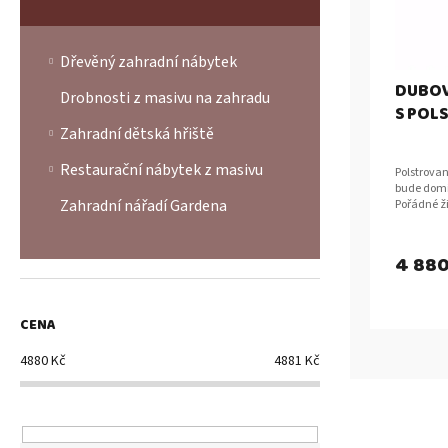
d
t
u
ů
k
Dřevěný zahradní nábytek
t
DUBOV
ů
Drobnosti z masivu na zahradu
S POL
Zahradní dětská hřiště
Restaurační nábytek z masivu
Polstrova
bude domin
Zahradní nářadí Gardena
Pořádné ž
těšit při 
4 880
CENA
4880
Kč
4881
Kč