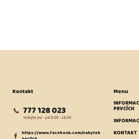
Z
á
p
a
t
í
Kontakt
Menu
INFORMAC
777 128 023
PRVCÍCH
INFORMAC
KONTAKT
https://www.facebook.com/nabytek
gerlich