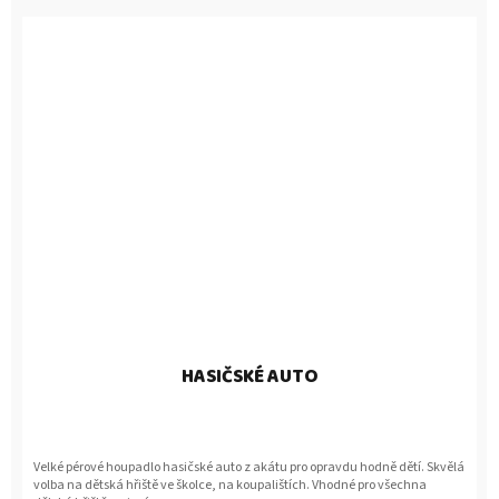
HASIČSKÉ AUTO
Velké pérové houpadlo hasičské auto z akátu pro opravdu hodně dětí. Skvělá
volba na dětská hřiště ve školce, na koupalištích. Vhodné pro všechna