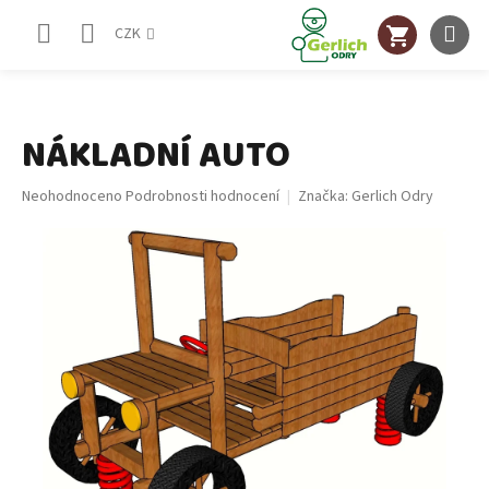
Přejít
NÁKUPNÍ
na
CZK
obsah
KOŠÍK
NÁKLADNÍ AUTO
Průměrné
Neohodnoceno
Podrobnosti hodnocení
Značka:
Gerlich Odry
hodnocení
produktu
je
0,0
z
5
hvězdiček.