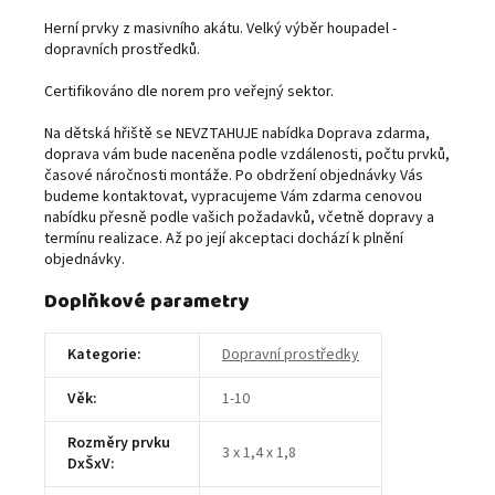
Herní prvky z masivního akátu. Velký výběr houpadel -
dopravních prostředků.
Certifikováno dle norem pro veřejný sektor.
Na dětská hřiště se NEVZTAHUJE nabídka Doprava zdarma,
doprava vám bude naceněna podle vzdálenosti, počtu prvků,
časové náročnosti montáže. Po obdržení objednávky Vás
budeme kontaktovat, vypracujeme Vám zdarma cenovou
nabídku přesně podle vašich požadavků, včetně dopravy a
termínu realizace. Až po její akceptaci dochází k plnění
objednávky.
Doplňkové parametry
Kategorie
:
Dopravní prostředky
Věk
:
1-10
Rozměry prvku
3 x 1,4 x 1,8
DxŠxV
: