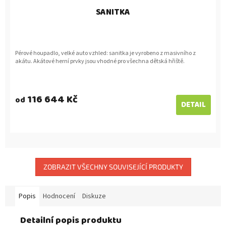
SANITKA
Pérové houpadlo, velké auto vzhled: sanitka je vyrobeno z masivního z
akátu. Akátové herní prvky jsou vhodné pro všechna dětská hřiště.
116 644 Kč
od
DETAIL
ZOBRAZIT VŠECHNY SOUVISEJÍCÍ PRODUKTY
Popis
Hodnocení
Diskuze
Detailní popis produktu