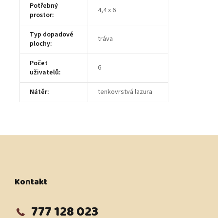
Potřebný
4,4 x 6
prostor
:
Typ dopadové
tráva
plochy
:
Počet
6
uživatelů
:
Nátěr
:
tenkovrstvá lazura
Z
á
p
a
t
Kontakt
í
777 128 023