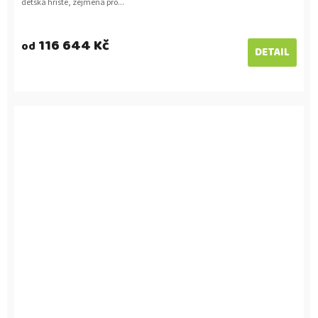
dětská hřiště, zejména pro...
116 644 Kč
od
DETAIL