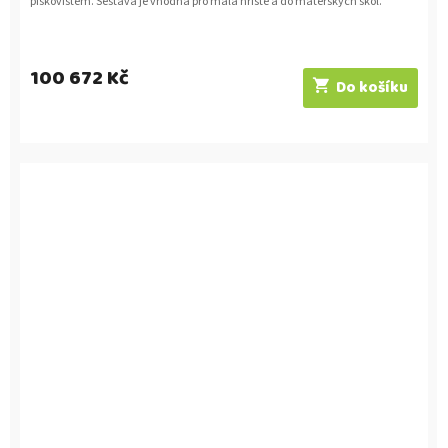
pískovištěm. Sestava je vhodná pro malá hřiště a do mateřských škol.
100 672 Kč
Do košíku