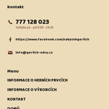
a
t
Kontakt
í
777 128 023
https://www.facebook.com/nabytekgerlich
info
@
gerlich-odry.cz
Menu
INFORMACE O HERNÍCH PRVCÍCH
INFORMACE O VÝROBCÍCH
KONTAKT
DOMŮ