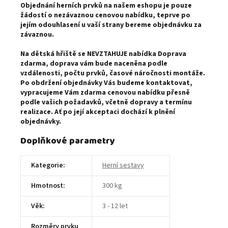
Objednání herních prvků na našem eshopu je pouze
žádostí o nezávaznou cenovou nabídku, teprve po
jejím odouhlasení u vaší strany bereme objednávku za
závaznou.
Na dětská hřiště se NEVZTAHUJE nabídka Doprava
zdarma, doprava vám bude naceněna podle
vzdálenosti, počtu prvků, časové náročnosti montáže.
Po obdržení objednávky Vás budeme kontaktovat,
vypracujeme Vám zdarma cenovou nabídku přesně
podle vašich požadavků, včetně dopravy a termínu
realizace. Ať po její akceptaci dochází k plnění
objednávky.
Doplňkové parametry
Kategorie
:
Herní sestavy
Hmotnost
:
300 kg
Věk
:
3 - 12 let
Rozměry prvku