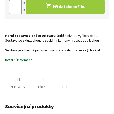
Přidat do košíku
Herní sestava
z akátu ve tvaru lodě
s nízkou výškou pádu.
Sestava se skluzavkou, lezeckými kameny i řetězovou lávkou.
Sestava je
vhodná
pro všechna hřiště a
do mateřských
škol
.
Detailní informace
ZEPTAT SE
HLÍDAT
SDÍLET
Související produkty