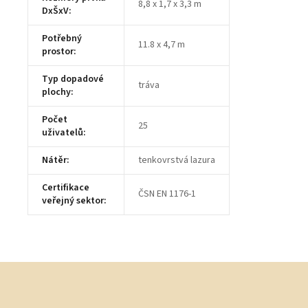
8,8 x 1,7 x 3,3 m
DxŠxV
:
Potřebný
11.8 x 4,7 m
prostor
:
Typ dopadové
tráva
plochy
:
Počet
25
uživatelů
:
Nátěr
:
tenkovrstvá lazura
Certifikace
ČSN EN 1176-1
veřejný sektor
:
Z
á
p