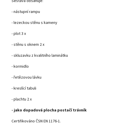
Sestava obsahuje:
- nástupní rampu
- lezeckou stěnu s kameny
- plot 3 x
- stěnu s oknem 2 x
- skluzavku z kvalitního laminátku
- kormidlo
- řetězovou lávku
- kreslící tabuli
- plachtu 2 x
- jako dopadová plocha postačí trávník
Certifikováno ČSN EN 1176-1.