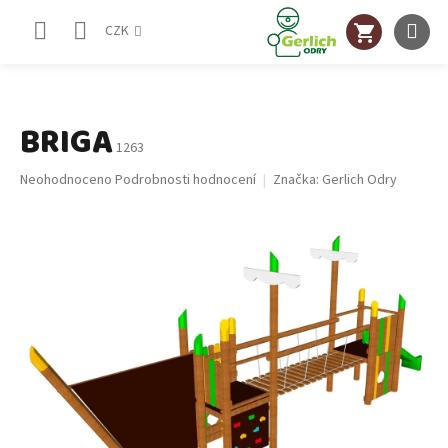
Přejít
NÁKUPNÍ
na
CZK
obsah
KOŠÍK
BRIGA
1263
Průměrné
Neohodnoceno
Podrobnosti hodnocení
Značka:
Gerlich Odry
hodnocení
produktu
je
0,0
z
5
hvězdiček.