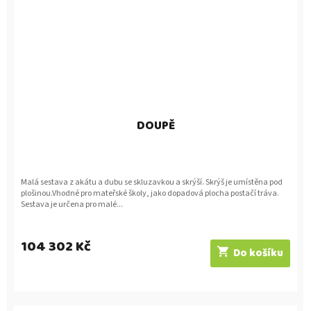
DOUPĚ
Malá sestava z akátu a dubu se skluzavkou a skrýší. Skrýš je umístěna pod
plošinou.Vhodné pro mateřské školy, jako dopadová plocha postačí tráva.
Sestava je určena pro malé...
104 302 Kč
Do košíku