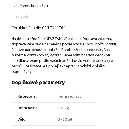
- závěsnou houpačku
- skluzavku
Certifikováno dle ČSN EN 1176-1
Na dětská hřiště se NEVZTAHUJE nabídka Doprava zdarma,
doprava vám bude naceněna podle vzdálenosti, počtu prvků,
časové náročnosti montáže. Po obdržení objednávky Vás
budeme kontaktovat, vypracujeme Vám zdarma cenovou
nabídku přesně podle vašich požadavků, včetně dopravy a
termínu realizace. Až po její akceptaci dochází k plnění
objednávky.
Doplňkové parametry
Kategorie
:
Herní sestavy
Hmotnost
:
101 kg
Věk
:
3 - 10 let