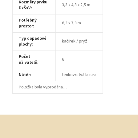
Rozměry prvku
3,3 x 4,3 x 2,5 m
DxŠxV
:
Potřebný
6,3 x 7,3 m
prostor
:
Typ dopadové
kačírek / pryž
plochy
:
Počet
6
uživatelů
:
Nátěr
:
tenkovrstvá lazura
Položka byla vyprodána…
Z
á
p
a