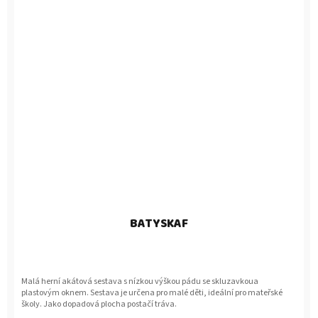
BATYSKAF
Malá herní akátová sestava s nízkou výškou pádu se skluzavkoua
plastovým oknem. Sestava je určena pro malé děti, ideální pro mateřské
školy. Jako dopadová plocha postačí tráva.