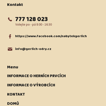
t
Kontakt
í
777 128 023
https://www.facebook.com/nabytekgerlich
info
@
gerlich-odry.cz
Menu
INFORMACE O HERNÍCH PRVCÍCH
INFORMACE O VÝROBCÍCH
KONTAKT
DOMŮ