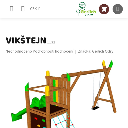
Přejít
NÁKUPNÍ
na
CZK
obsah
KOŠÍK
VIKŠTEJN
1132
Průměrné
Neohodnoceno
Podrobnosti hodnocení
Značka:
Gerlich Odry
hodnocení
produktu
je
0,0
z
5
hvězdiček.