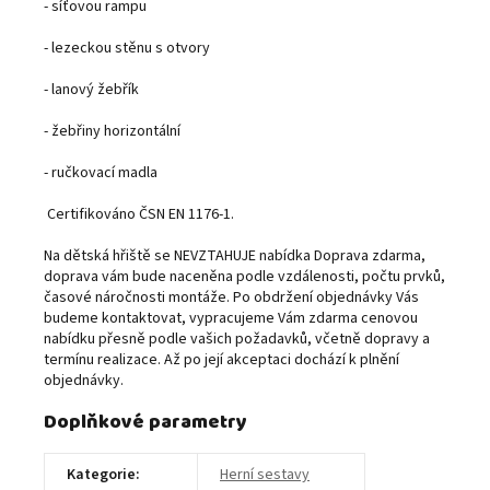
- síťovou rampu
- lezeckou stěnu s otvory
- lanový žebřík
- žebřiny horizontální
- ručkovací madla
Certifikováno ČSN EN 1176-1.
Na dětská hřiště se NEVZTAHUJE nabídka Doprava zdarma,
doprava vám bude naceněna podle vzdálenosti, počtu prvků,
časové náročnosti montáže. Po obdržení objednávky Vás
budeme kontaktovat, vypracujeme Vám zdarma cenovou
nabídku přesně podle vašich požadavků, včetně dopravy a
termínu realizace. Až po její akceptaci dochází k plnění
objednávky.
Doplňkové parametry
Kategorie
:
Herní sestavy