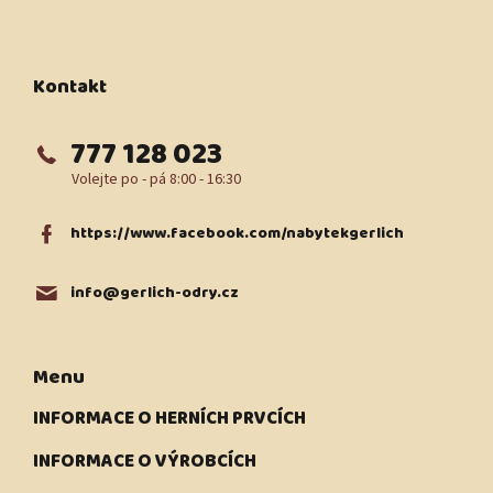
á
p
a
t
Kontakt
í
777 128 023
https://www.facebook.com/nabytekgerlich
info
@
gerlich-odry.cz
Menu
INFORMACE O HERNÍCH PRVCÍCH
INFORMACE O VÝROBCÍCH