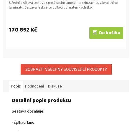
Střední akátová sestava s prolézacím tunelem a skluzavkou z kvalitního
laminátu. Sestava je skvělou volbou do mateřských škol.
170 852 Kč
Do košíku
ZOBRAZIT VŠECHNY SOUVISEJÍCÍ PRODUKTY
Popis
Hodnocení
Diskuze
Detailní popis produktu
Sestava obsahuje:
- šplhací lano