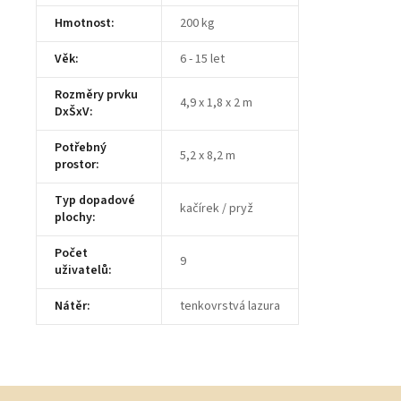
Hmotnost
:
200 kg
Věk
:
6 - 15 let
Rozměry prvku
4,9 x 1,8 x 2 m
DxŠxV
:
Potřebný
5,2 x 8,2 m
prostor
:
Typ dopadové
kačírek / pryž
plochy
:
Počet
9
uživatelů
:
Nátěr
:
tenkovrstvá lazura
Z