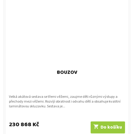
BOUZOV
Velká akátová sestava se třemi věžemi, zaujme děti různými výstupy a
přechody mezi věžemi. Rozvíjí obratnost i odvahu dětí a obsahuje kvalitní
laminátovou skluzavku. Sestava je...
230 868 Kč
Do košíku