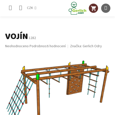
Přejít
NÁKUPNÍ
na
CZK
obsah
KOŠÍK
VOJÍN
1282
Průměrné
Neohodnoceno
Podrobnosti hodnocení
Značka:
Gerlich Odry
hodnocení
produktu
je
0,0
z
5
hvězdiček.