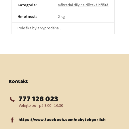
Kategorie
:
Náhradní díly na dětská hřiště
Hmotnost
:
2 kg
Položka byla vyprodána…
Z
á
p
a
t
Kontakt
í
777 128 023
https://www.facebook.com/nabytekgerlich