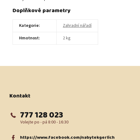
Doplňkové parametry
Kategorie
:
Zahradní nářadí
Hmotnost
:
2 kg
Z
á
p
a
t
Kontakt
í
777 128 023
https://www.facebook.com/nabytekgerlich