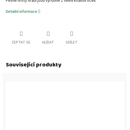
Pevné hroty hrábí jsou vyrobné z velmi kvalitní oceli.
Detailní informace
ZEPTAT SE
HLÍDAT
SDÍLET
Související produkty