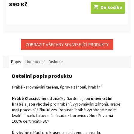
390 Kč
Do košíku
ZOBRAZIT VŠECHNY SOUVISEJÍCÍ PRODUKTY
Popis
Hodnocení
Diskuze
Detailní popis produktu
Hrábě - srovnávání terénu, úprava záhonů, hrabání.
Hrábě ClassicLine
od značky Gardena jsou
univerzální
hrábě
a jsou vhodné pro hrabání, vyrovnávání záhonů. Hrábě
mají pracovní šířku
38 cm
. Robustní hrábě vyrobené z velmi
kvalitní oceli. Lakovaná násada z borovicového dřeva má
100% certifikát FSC®
Nezbytné nářadí pro krásnou a uklizenou zahradu.