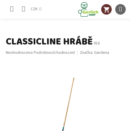
Přejít
NÁKUPNÍ
na
CZK
obsah
KOŠÍK
CLASSICLINE HRÁBĚ
916
Průměrné
Neohodnoceno
Podrobnosti hodnocení
Značka:
Gardena
hodnocení
produktu
je
0,0
z
5
hvězdiček.