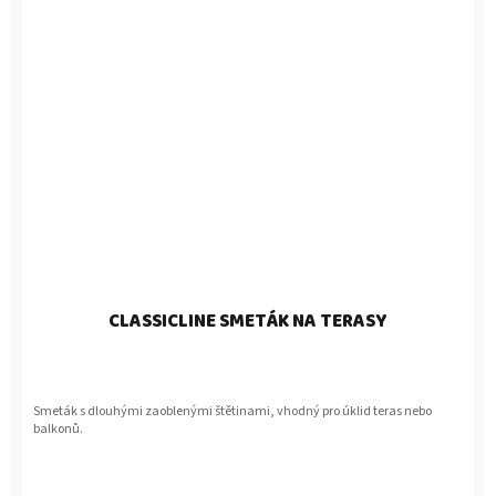
CLASSICLINE SMETÁK NA TERASY
Smeták s dlouhými zaoblenými štětinami, vhodný pro úklid teras nebo
balkonů.