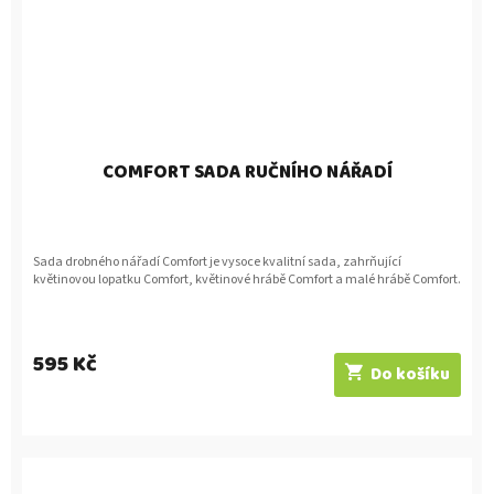
COMFORT SADA RUČNÍHO NÁŘADÍ
Sada drobného nářadí Comfort je vysoce kvalitní sada, zahrňující
květinovou lopatku Comfort, květinové hrábě Comfort a malé hrábě Comfort.
595 Kč
Do košíku