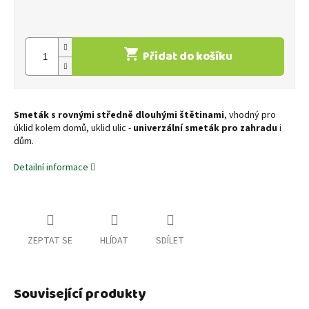
cena:
Přidat do košíku
Smeták s rovnými středně dlouhými štětinami
, vhodný pro
úklid kolem domů, uklid ulic -
univerzální smeták pro zahradu
i
dům.
Detailní informace
ZEPTAT SE
HLÍDAT
SDÍLET
Související produkty