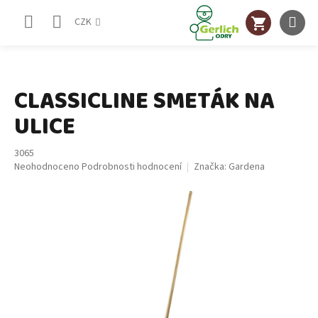
Přejít
NÁKUPNÍ
na
CZK
obsah
KOŠÍK
CLASSICLINE SMETÁK NA
ULICE
3065
Průměrné
Neohodnoceno
Podrobnosti hodnocení
Značka:
Gardena
hodnocení
produktu
je
0,0
z
5
hvězdiček.