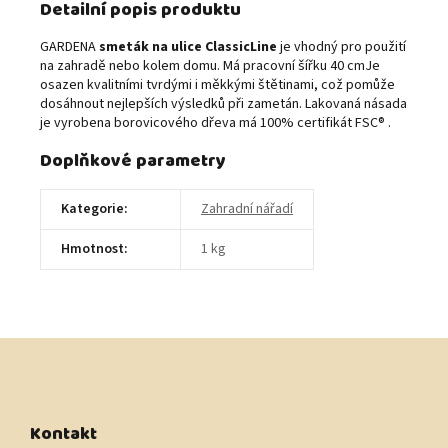
Detailní popis produktu
GARDENA
smeták na ulice ClassicLine
je vhodný pro použití
na z
ah
radě nebo kolem domu. Má pracovní šířku 40 cmJe
osazen kvalitními tvrdými i měkkými štětinami, což pomůže
dosáhnout nejlepších výsledků při zametán. Lakovaná násada
je vyrobena borovicového dřeva má 100% certifikát FSC® .
Doplňkové parametry
Kategorie
:
Zahradní nářadí
Hmotnost
:
1 kg
Z
á
p
a
t
Kontakt