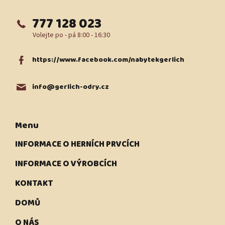
í
777 128 023
https://www.facebook.com/nabytekgerlich
info
@
gerlich-odry.cz
Menu
INFORMACE O HERNÍCH PRVCÍCH
INFORMACE O VÝROBCÍCH
KONTAKT
DOMŮ
O NÁS