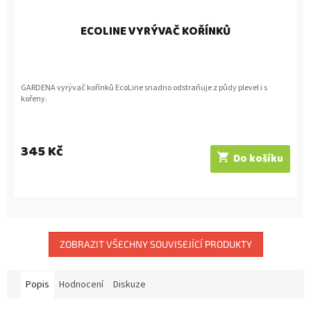
ECOLINE VYRÝVAČ KOŘÍNKŮ
GARDENA vyrývač kořínků EcoLine snadno odstraňuje z půdy plevel i s
kořeny.
345 Kč
Do košíku
ZOBRAZIT VŠECHNY SOUVISEJÍCÍ PRODUKTY
Popis
Hodnocení
Diskuze