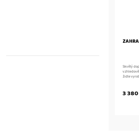
ZAHRA
Skvělý dop
vzhledově
židle vyr
o síle 43 
3 380