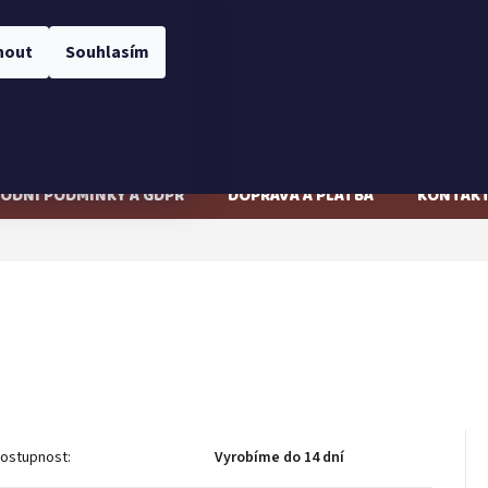
CZK
Přihlášení
nout
Souhlasím
NÁKUPNÍ
Prázdný košík
KOŠÍK
ODNÍ PODMÍNKY A GDPR
DOPRAVA A PLATBA
KONTAK
Vyrobíme do 14 dní