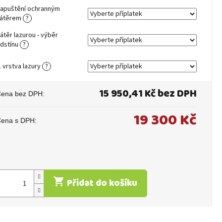
apuštění ochranným
átěrem
?
átěr lazurou - výběr
dstínu
?
. vrstva lazury
?
15 950,41 Kč
bez DPH
19 300 Kč
ěrná
ena:
Přidat do košíku