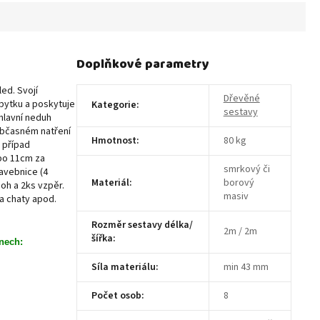
Doplňkové parametry
ed. Svojí
Dřevěné
ábytku a poskytuje
Kategorie
:
sestavy
 hlavní neduh
 občasném natření
Hmotnost
:
80 kg
o případ
 po 11cm za
smrkový či
tavebnice (4
Materiál
:
borový
noh a 2ks vzpěr.
masiv
a chaty apod.
Rozměr sestavy délka/
2m / 2m
šířka
:
nech:
Síla materiálu
:
min 43 mm
Počet osob
:
8