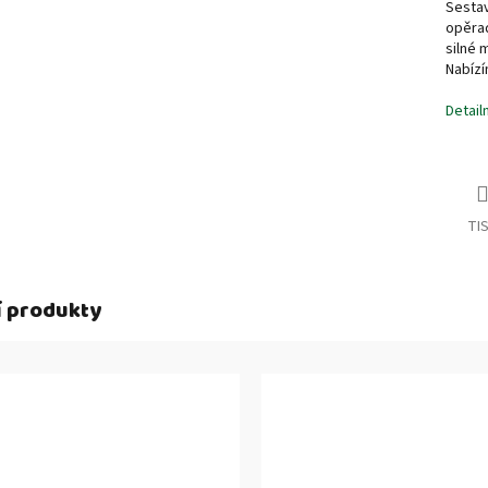
Sestav
opěra
silné 
Nabíz
Detail
TI
í produkty