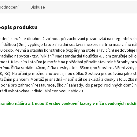
Hodnocení
Diskuze
 popis produktu
edení zaručuje dlouhou životnost při zachování požadavků na elegantní vzhl
í délkou ( 2m ) vyplňuje tato zahradní sestava mezeru na trhu masivního n
0 osob. Pevná a stabilní konstrukce (vzpěry na stole a lavicích) nedovoluje
adního nábytku - tzv. "viklání". Nadstandardní tloušťka 4,3 cm zaručuje při
nost. K lavicím i stolům je možné na požádání přibalit stavitelné šrouby pr
erénu. Šířka sedáku 40cm, šířka desky stolu 65cm (možnost rozšíření vždy
0,-Kč). Na přání je možno zhotovit i jinou délku. Sestava je dodávána jako s
tážním plánkem. Montáž je snadná - např. stůl se skládá z desky stolu, 2ks 
hodná pro zahradní restaurace, školní zahrady, do pergol rodinných domů n
rádi vyhotovíme individuální cenovou nabídku.
aného nátěru a 1 nebo 2 vrstev venkovní lazury v níže uvedených odstí