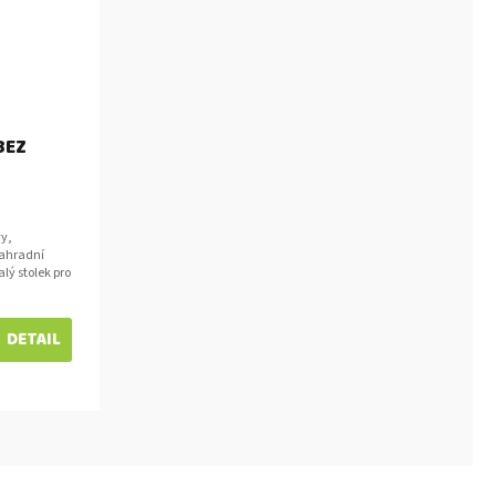
BEZ
vy,
Zahradní
alý stolek pro
ivního...
DETAIL