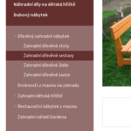
í
z
Náhradní díly na dětská hřiště
p
5
a
hvězdi
Dubový nábytek
n
e
l
Dřevěný zahradní nábytek
Zahradní dřevěné stoly
Zahradní dřevěné sestavy
Zahradní dřevěné židle
Zahradní dřevěné lavice
Drobnosti z masivu na zahradu
Zahradní dětská hřiště
Restaurační nábytek z masivu
Zahradní nářadí Gardena