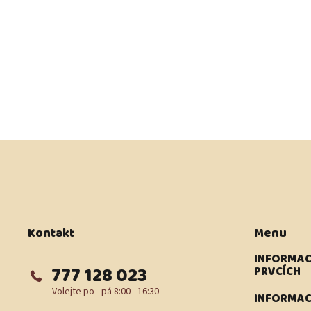
Z
á
p
a
t
í
Kontakt
Menu
INFORMAC
777 128 023
PRVCÍCH
INFORMAC