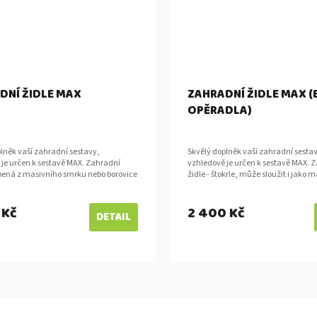
DNÍ ŽIDLE MAX
ZAHRADNÍ ŽIDLE MAX (
OPĚRADLA)
lněk vaší zahradní sestavy,
Skvělý doplněk vaší zahradní sesta
 je určen k sestavě MAX. Zahradní
vzhledově je určen k sestavě MAX. 
obená z masivního smrku nebo borovice
židle - štokrle, může sloužit i jako m
mm. Získejte další místo u vašeho...
děti. Zahradní židle vyrobená z mas
 Kč
2 400 Kč
DETAIL