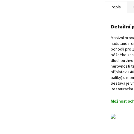
Popis
Detailní
Masivní prov
nadstandardn
pohodlí pro 1
běžného zahr
dlouhou život
nerovnosti t
příplatek +40
balíky) s mon
Sestava je v
Restauracím 
Možnost ochr