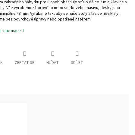
a zahradního nábytku pro 8 osob obsahuje stůl o délce 2 m a 2 lavice s
dly. Vše vyrobeno z borového nebo smrkového masivu, desky jsou
minimálně 43 mm. Vyrábíme tak, aby se naše stoly a lavice neviklaly.
íme bez povrchové úpravy nebo opatřené nátěrem.
ní informace
SK
ZEPTAT SE
HLÍDAT
SDÍLET