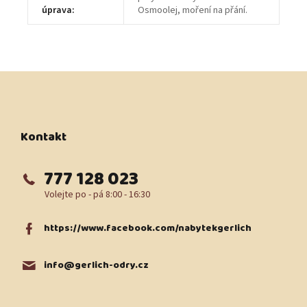
úprava
:
Osmoolej, moření na přání.
Z
á
p
a
t
Kontakt
í
777 128 023
https://www.facebook.com/nabytekgerlich
info
@
gerlich-odry.cz