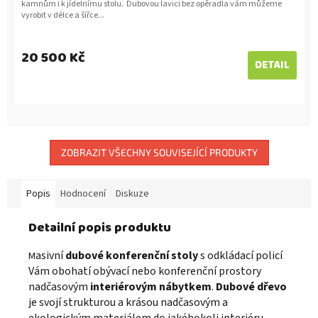
kamnům i k jídelnímu stolu. Dubovou lavici bez opěradla vám můžeme
vyrobit v délce a šířce...
20 500 Kč
DETAIL
ZOBRAZIT VŠECHNY SOUVISEJÍCÍ PRODUKTY
Popis
Hodnocení
Diskuze
Detailní popis produktu
asivní
dubové konferenční stoly
s odkládací policí
M
Vám obohatí obývací nebo konferenční prostory
nadčasovým
interiérovým nábytkem
.
Dubové dřevo
je svojí strukturou a krásou nadčasovým a
ekologickým materiálem do jakéhokoli interiéru.