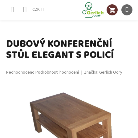
Přejít
NÁKUPNÍ
na
CZK
obsah
KOŠÍK
DUBOVÝ KONFERENČNÍ
STŮL ELEGANT S POLICÍ
Průměrné
Neohodnoceno
Podrobnosti hodnocení
Značka:
Gerlich Odry
hodnocení
produktu
je
0,0
z
5
hvězdiček.