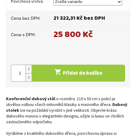
Povrchová vrstva
21 322,31 Kč
bez DPH
25 800 Kč
Měrná
cena:
Přidat do košíku
Konferenční dubový stůl
o rozměru
110 x 50 cm s policí je
skvělou volbou všech milovníků klasiky a masivního dřeva.
Dubový
stolek
lze na požádání vyrobit v jiné velikosti. Objevte krásu
dubového masivu v elegantním designu, užijte si luxus ve chvílích
zaslouženého odpočinku.
Vyrábíme z kvalitního dubového dřeva, povrchovou úpravu si