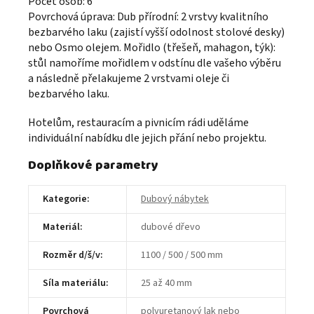
Počet osob: 6
Povrchová úprava: Dub přírodní: 2 vrstvy kvalitního
bezbarvého laku (zajistí vyšší odolnost stolové desky)
nebo Osmo olejem. Mořidlo (třešeň, mahagon, týk):
stůl namoříme mořidlem v odstínu dle vašeho výběru
a následně přelakujeme 2 vrstvami oleje či
bezbarvého laku.
Hotelům, restauracím a pivnicím rádi uděláme
individuální nabídku dle jejich přání nebo projektu.
Doplňkové parametry
Kategorie
:
Dubový nábytek
Materiál
:
dubové dřevo
Rozměr d/š/v
:
1100 / 500 / 500 mm
Síla materiálu
:
25 až 40 mm
Povrchová
polyuretanový lak nebo