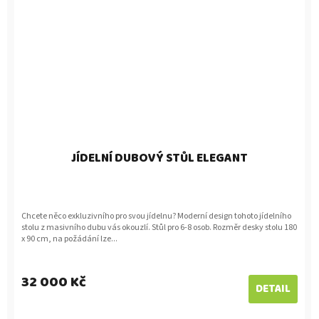
JÍDELNÍ DUBOVÝ STŮL ELEGANT
Chcete něco exkluzivního pro svou jídelnu? Moderní design tohoto jídelního
stolu z masivního dubu vás okouzlí. Stůl pro 6-8 osob. Rozměr desky stolu 180
x 90 cm, na požádání lze...
32 000 Kč
DETAIL