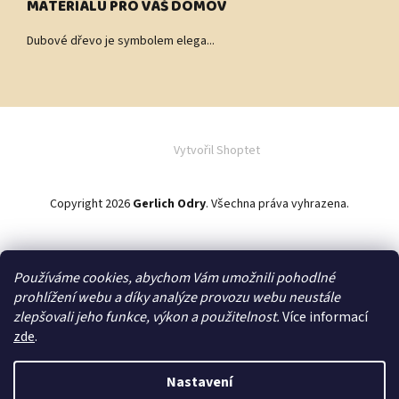
MATERIÁLU PRO VÁŠ DOMOV
Dubové dřevo je symbolem elega...
Vytvořil Shoptet
Copyright 2026
Gerlich Odry
. Všechna práva vyhrazena.
Používáme cookies, abychom Vám umožnili pohodlné
Zakázková výroba
prohlížení webu a díky analýze provozu webu neustále
zlepšovali jeho funkce, výkon a použitelnost.
Více informací
zde
.
Převážně české výrobky
Nastavení
Upozorňujeme zákazníky, že odesláním objednávky na NÁBYTEK nebo