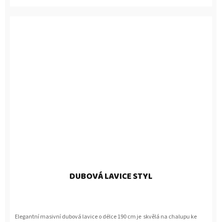
DUBOVÁ LAVICE STYL
Elegantní masivní dubová lavice o délce 190 cm je skvělá na chalupu ke