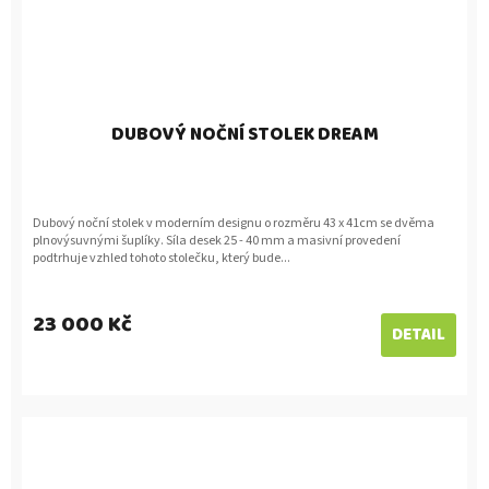
DUBOVÝ NOČNÍ STOLEK DREAM
Dubový noční stolek v moderním designu o rozměru 43 x 41cm se dvěma
plnovýsuvnými šuplíky. Síla desek 25 - 40 mm a masivní provedení
podtrhuje vzhled tohoto stolečku, který bude...
23 000 Kč
DETAIL