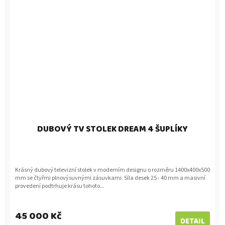
DUBOVÝ TV STOLEK DREAM 4 ŠUPLÍKY
Krásný dubový televizní stolek v moderním designu o rozměru 1400x400x500
mm se čtyřmi plnovýsuvnými zásuvkami. Síla desek 25 - 40 mm a masivní
provedení podtrhuje krásu tohoto...
45 000 Kč
DETAIL