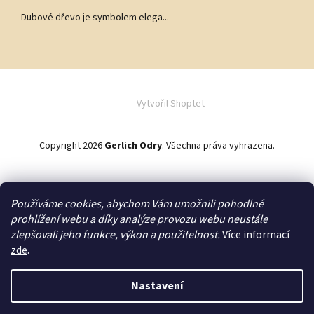
Dubové dřevo je symbolem elega...
Vytvořil Shoptet
Copyright 2026
Gerlich Odry
. Všechna práva vyhrazena.
Používáme cookies, abychom Vám umožnili pohodlné
Zakázková výroba
prohlížení webu a díky analýze provozu webu neustále
zlepšovali jeho funkce, výkon a použitelnost.
Více informací
zde
.
Převážně české výrobky
Nastavení
Upozorňujeme zákazníky, že odesláním objednávky na NÁBYTEK nebo
Poctivá ruční výroba
HERNÍ PRVKY nedochází k závazné objednávce. Vždy vám vypracujeme