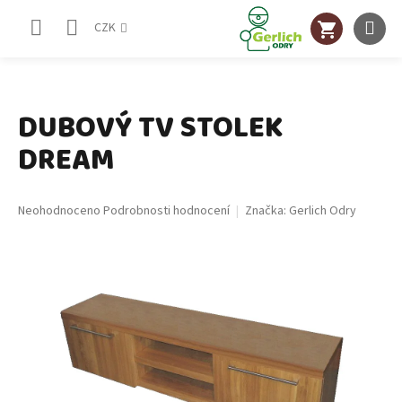
Přejít
NÁKUPNÍ
na
CZK
obsah
KOŠÍK
DUBOVÝ TV STOLEK
DREAM
Průměrné
Neohodnoceno
Podrobnosti hodnocení
Značka:
Gerlich Odry
hodnocení
produktu
je
0,0
z
5
hvězdiček.