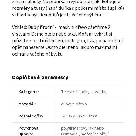
z naší nabídky. Na přání vám vyrobíme i jakékoliv jiné
rozměry a tvary (např. dvířka s policemi místo šuplíků)
vzhled úchytek šuplíků je dle Vašeho výběru.
Vzhled: Dub přírodní - masivní dřevo ošetříme 2
vrstvami Osmo oleje nebo laku. Moření: vybrat si
můžete z odstínů třešeň, mahagon, týk, po namoření
opět naneseme Osmo olej nebo lak pro maximální
ochranu vašeho nábytku.
Doplňkové parametry
Kategorie
:
Televizní stolky a ostatní
Materiál
:
dubové dřevo
Rozměr d/š/v
:
1400 x 400 x 500 mm
Povrchová
polyuretanový lak nebo
úprava
:
Osmoolej, moření na přání.