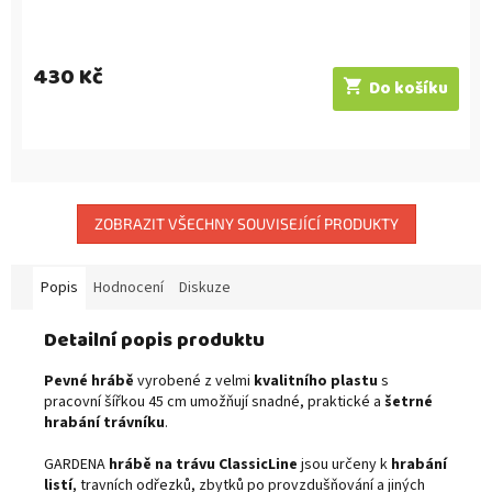
430 Kč
Do košíku
ZOBRAZIT VŠECHNY SOUVISEJÍCÍ PRODUKTY
Popis
Hodnocení
Diskuze
Detailní popis produktu
Pevné hrábě
vyrobené z velmi
kvalitního plastu
s
pracovní šířkou 45 cm umožňují snadné, praktické a
šetrné
hrabání trávníku
.
GARDENA
hrábě na trávu ClassicLine
jsou určeny k
hrabání
listí
, travních odřezků, zbytků po provzdušňování a jiných