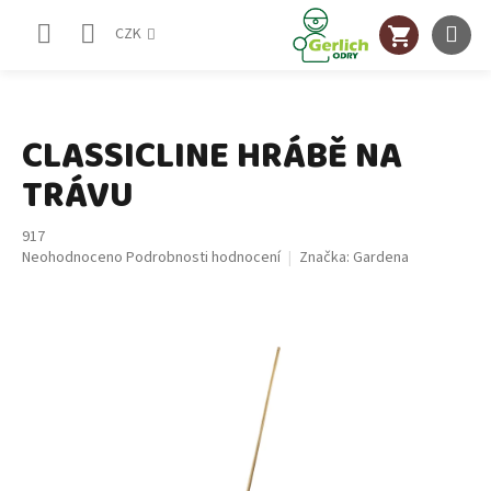
Přejít
NÁKUPNÍ
na
CZK
obsah
KOŠÍK
CLASSICLINE HRÁBĚ NA
TRÁVU
917
Průměrné
Neohodnoceno
Podrobnosti hodnocení
Značka:
Gardena
hodnocení
produktu
je
0,0
z
5
hvězdiček.