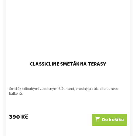
CLASSICLINE SMETÁK NA TERASY
Smeták s dlouhými zaoblenými štětinami, vhodný pro úklid teras nebo
balkonů.
390 Kč
Do košíku