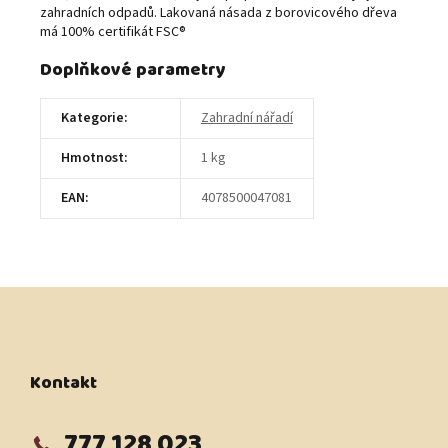
zahradních odpadů. Lakovaná násada z borovicového dřeva
má 100% certifikát FSC®
Doplňkové parametry
Kategorie
:
Zahradní nářadí
Hmotnost
:
1 kg
EAN
:
4078500047081
Z
á
p
a
t
Kontakt
í
777 128 023