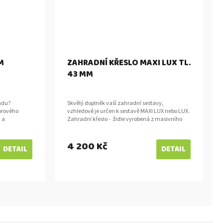
M
ZAHRADNÍ KŘESLO MAXI LUX TL.
43 MM
adu?
Skvělý doplněk vaší zahradní sestavy,
orového
vzhledově je určen k sestavě MAXI LUX nebo LUX.
 a
Zahradní křeslo - židle vyrobená z masivního
němu
smrku či boroviceo síle 43 mm s područkama....
4 200 Kč
DETAIL
DETAIL