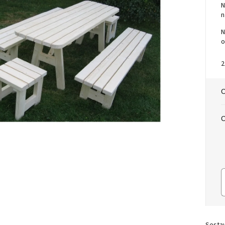
N
n
N
o
2
M
c