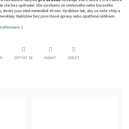
a zahradního nábytku
pro 10 osob
obsahuje stůl o délce 2 m a 2 lavice
dle vše bez opěradel. Vše vyrobeno ze smrkového nebo borového
, desky jsou silné minimálně 43 mm. Vyrábíme tak, aby se naše stoly a
 neviklaly. Nabízíme bez povrchové úpravy nebo opatřené nátěrem.
ní informace
SK
ZEPTAT SE
HLÍDAT
SDÍLET