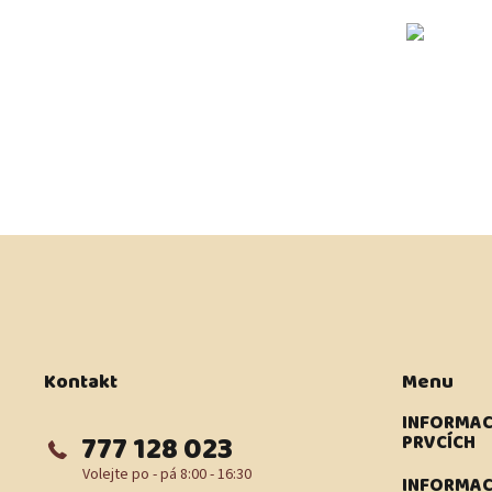
Z
á
p
a
t
í
Kontakt
Menu
INFORMAC
777 128 023
PRVCÍCH
INFORMAC