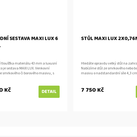
DNÍ SESTAVA MAXI LUX 6
STŮL MAXI LUX 2X0,76
L
 tloušťka materiálu 43 mm a luxusní
Hledáte opravdu velký stůl na zahr
to je sestava MAXI LUX. Venkovní
Nabízíme stůl ze smrkového nebo b
ze smrkového či borového masivu, s
masivu o nadstandardní síle 4,3 cm
lu 2 m a šesti křesly, to znamená...
rozměrech 2m x 0,76m. Vejde se k 
pohodlně 10...
0 Kč
7 750 Kč
DETAIL