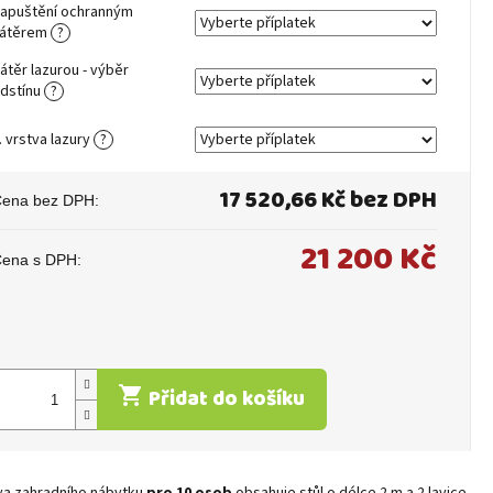
apuštění ochranným
átěrem
?
átěr lazurou - výběr
dstínu
?
. vrstva lazury
?
17 520,66 Kč
bez DPH
21 200 Kč
ěrná
ena:
Přidat do košíku