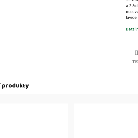
Sestav
a 2 ži
masivu
lavice
Detail
TI
í produkty