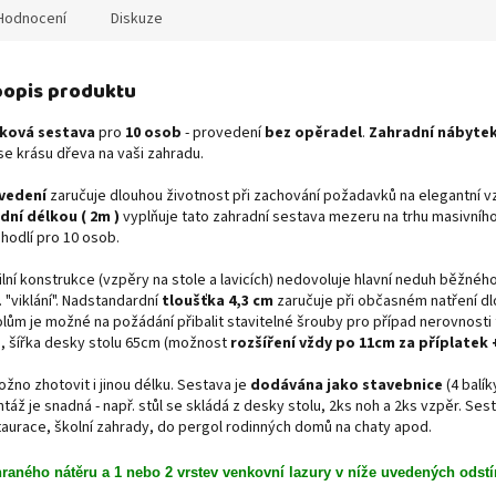
Hodnocení
Diskuze
 popis produktu
rková sestava
pro
10 osob
- provedení
bez opěradel
.
Zahradní nábytek
e krásu dřeva na vaši zahradu.
vedení
zaručuje dlouhou životnost při zachování požadavků na elegantní vz
ní délkou ( 2m )
vyplňuje tato zahradní sestava mezeru na trhu masivníh
hodlí pro 10 osob.
ilní konstrukce (vzpěry na stole a lavicích) nedovoluje hlavní neduh běžnéh
. "viklání". Nadstandardní
tloušťka 4,3 cm
zaručuje při občasném natření dl
tolům je možné na požádání přibalit stavitelné šrouby pro případ nerovnosti 
 šířka desky stolu 65cm (možnost
rozšíření vždy po 11cm za příplatek 
ožno zhotovit i jinou délku. Sestava je
dodávána jako stavebnice
(4 balí
áž je snadná - např. stůl se skládá z desky stolu, 2ks noh a 2ks vzpěr. Ses
taurace, školní zahrady, do pergol rodinných domů na chaty apod.
aného nátěru a 1 nebo 2 vrstev venkovní lazury v níže uvedených odstí