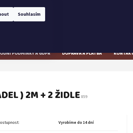
CZK
Přihlášení
nout
Souhlasím
NÁKUPNÍ
Prázdný košík
KOŠÍK
ODNÍ PODMÍNKY A GDPR
DOPRAVA A PLATBA
KONTAK
EL ) 2M + 2 ŽIDLE
859
Vyrobíme do 14 dní