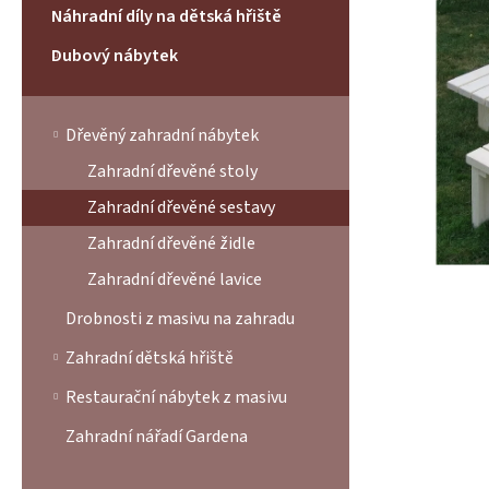
í
z
Náhradní díly na dětská hřiště
p
5
a
hvězdiček.
Dubový nábytek
n
e
l
Dřevěný zahradní nábytek
Zahradní dřevěné stoly
Zahradní dřevěné sestavy
Zahradní dřevěné židle
Zahradní dřevěné lavice
Drobnosti z masivu na zahradu
Zahradní dětská hřiště
Restaurační nábytek z masivu
Zahradní nářadí Gardena