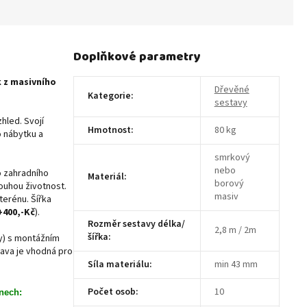
Doplňkové parametry
 z masivního
Dřevěné
Kategorie
:
sestavy
hled. Svojí
Hmotnost
:
80 kg
o nábytku a
smrkový
nebo
o zahradního
Materiál
:
borový
ouhou životnost.
masiv
terénu. Šířka
+400,-Kč
).
Rozměr sestavy délka/
2,8 m / 2m
šířka
:
ky) s montážním
tava je vhodná pro
Síla materiálu
:
min 43 mm
Počet osob
:
10
nech: