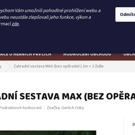
777 128 023
bychom Vám umožnili pohodlné prohlížení webu a
Odmít
ebu neustále zlepšovali jeho funkce, výkon a
ormací
zde
.
Hledat
ACE O HERNÍCH PRVCÍCH
HODNOCENÍ OBCHODU
OBCH
y
Zahradní sestava MAX (bez opěradel ) 2m + 2 židle
DNÍ SESTAVA MAX (BEZ OPĚRAD
Podrobnosti hodnocení
Značka:
Gerlich Odry