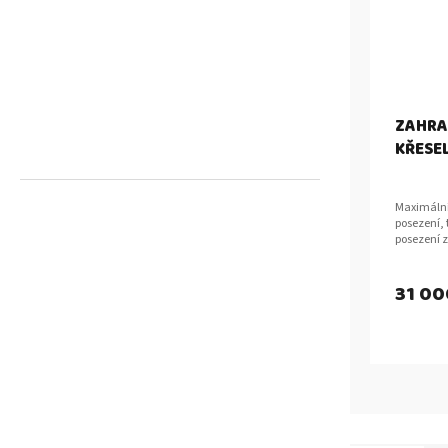
ZAHRA
KŘESE
Maximální
posezení, 
posezení 
délkou sto
31 00