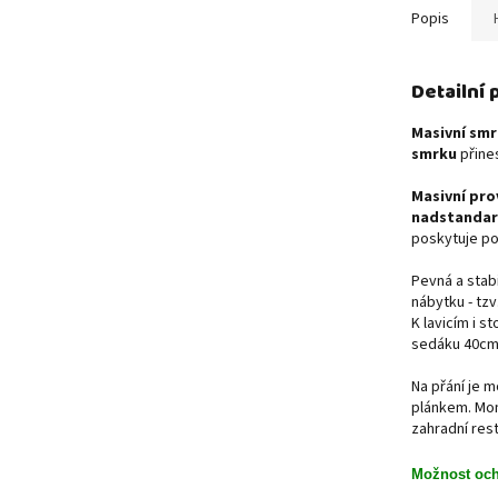
Popis
Detailní
Masivní sm
smrku
přines
Masivní pro
nadstandard
poskytuje po
Pevná a stab
nábytku - tzv
K lavicím i s
sedáku 40cm,
Na přání je m
plánkem. Mont
zahradní res
Možnost ochr